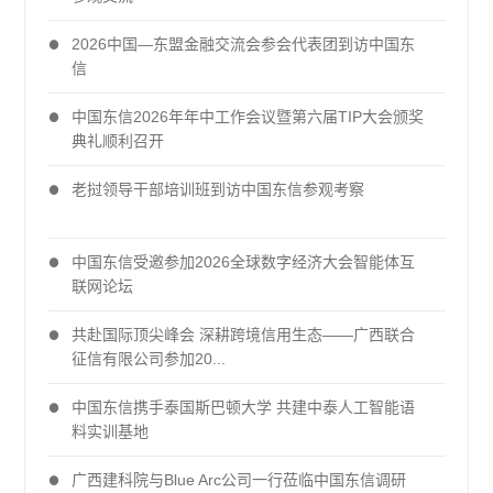
2026中国—东盟金融交流会参会代表团到访中国东
信
中国东信2026年年中工作会议暨第六届TIP大会颁奖
典礼顺利召开
老挝领导干部培训班到访中国东信参观考察
中国东信受邀参加2026全球数字经济大会智能体互
联网论坛
共赴国际顶尖峰会 深耕跨境信用生态——广西联合
征信有限公司参加20...
中国东信携手泰国斯巴顿大学 共建中泰人工智能语
料实训基地
广西建科院与Blue Arc公司一行莅临中国东信调研