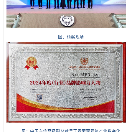
图：颁奖现场
图：中国东信高级副总裁吴玉青荣获建筑产业数字化