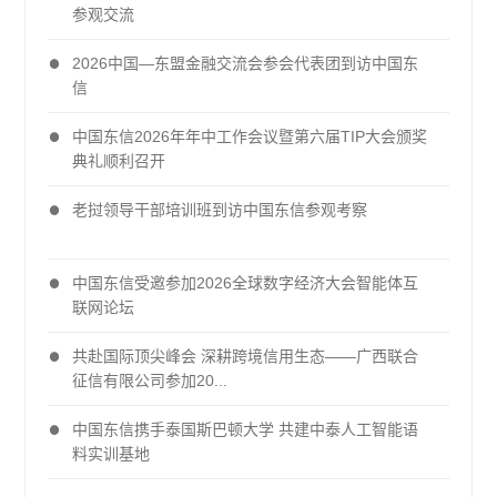
参观交流
2026中国—东盟金融交流会参会代表团到访中国东
信
中国东信2026年年中工作会议暨第六届TIP大会颁奖
典礼顺利召开
老挝领导干部培训班到访中国东信参观考察
中国东信受邀参加2026全球数字经济大会智能体互
联网论坛
共赴国际顶尖峰会 深耕跨境信用生态——广西联合
征信有限公司参加20...
中国东信携手泰国斯巴顿大学 共建中泰人工智能语
料实训基地