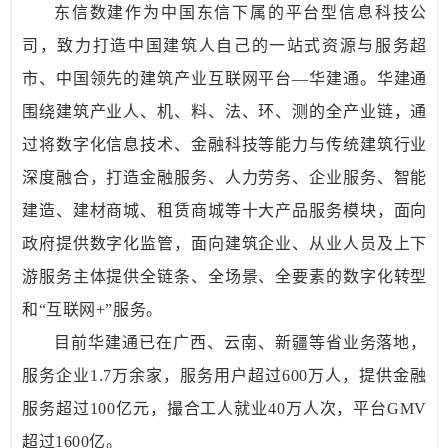
东信数建作为中国东信下属的平台型信息科技公
司，致力打造中国建筑人自己的一站式资源与服务超
市、中国领先的建筑产业互联网平台—华建通。华建通
围绕建筑产业人、机、料、法、环、测的全产业链，通
过将数字化信息技术、金融科技等能力与传统建筑行业
深度融合，打造金融服务、人力劳务、企业服务、智能
建造、建材商城、租赁商城等十大产品服务模块，面向
政府提供数字化监管，面向建筑企业、从业人员及上下
游服务主体提供全链条、全场景、全要素的数字化转型
和“互联网+”服务。
目前华建通已在广西、云南、新疆等省业务落地，
服务企业1.7万余家，服务用户超过600万人，提供金融
服务超过100亿元，撮合工人就业40万人次，平台GMV
超过1600亿。