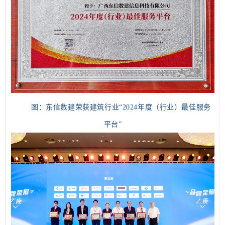
图：东信数建荣获建筑行业“2024年度（行业）最佳服务
平台”