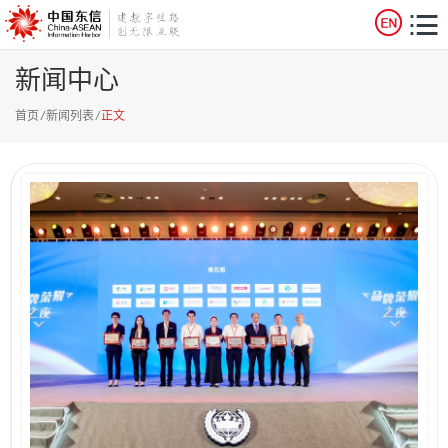
新闻中心
首页
/
新闻列表
/
正文