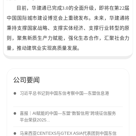
目前，华建通已完成3.0的全面升级，即将在第22届
中国国际城市建设博览会上重磅发布。未来，华建通将
秉持支撑国家战略、支撑实体经济、支撑行业转型的原
则，聚焦新质生产力赋能，强化生态合作，汇聚社会力
量，推动建筑业实现高质量发展。
公司要闻
习近平总书记到中国东信考察中国—东盟信息港
喜报｜AI赋能的中国—东盟“数智信用”跨境征信服务
平台荣获2025...
马来西亚CENTEXS与GTEX ASIA代表团到中国东信