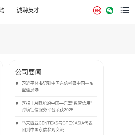
购
诚聘英才
公司要闻
习近平总书记到中国东信考察中国—东
盟信息港
喜报｜AI赋能的中国—东盟“数智信用”
跨境征信服务平台荣获2025...
马来西亚CENTEXS与GTEX ASIA代表
团到中国东信参观交流