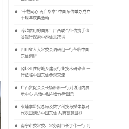
“十载同心 再启华章” 中国东信举办成立
十周年庆典活动
跨越信用的国界：广西联合征信携手盘
谷银行探索中泰信息跨境
四川省人大常委会调研组一行莅临中国
东信调研
冈比亚住房城乡建设行业技术研修班 一
行莅临中国东信参观交流
广西贸促会会长杨雁雁一行到访河内展
示中心 共话中越AI合作新图景
柬埔寨监狱总局及数字科技与媒体总局
代表团到访中国东信 共商智慧监狱...
南宁市委常委、常务副市长丁伟一行 到