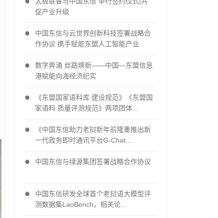
太极联睿与中国东信 举行签约仪式|共
促产业升级
中国东信与云世界创新科技签署战略合
作协议 携手赋能东盟人工智能产业
数字奔涌 丝路焕新——中国—东盟信息
港赋能向海经济纪实
《东盟国家语料库 建设规范》《东盟国
家语料 质量评测规范》两项团体...
《中国东信助力老挝新年前隆重推出新
一代政务即时通讯平台G-Chat...
中国东信与绿源集团签署战略合作协议
中国东信研发全球首个老挝语大模型评
测数据集LaoBench，相关论...