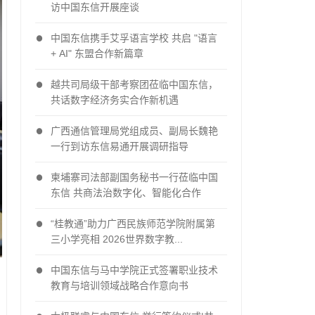
访中国东信开展座谈
中国东信携手艾孚语言学校 共启 "语言
+ AI" 东盟合作新篇章
越共司局级干部考察团莅临中国东信，
共话数字经济务实合作新机遇
广西通信管理局党组成员、副局长魏艳
一行到访东信易通开展调研指导
柬埔寨司法部副国务秘书一行莅临中国
东信 共商法治数字化、智能化合作
“桂教通”助力广西民族师范学院附属第
三小学亮相 2026世界数字教...
中国东信与马中学院正式签署职业技术
教育与培训领域战略合作意向书