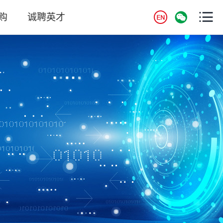
购
诚聘英才